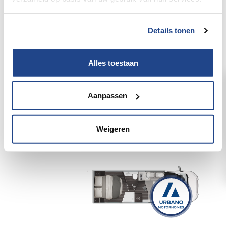
Details tonen
Alles toestaan
Roller Team Performance 267 TL Spring
Edition 165 Pk/Cv Aut.
Aanpassen
4
4
Weigeren
Details