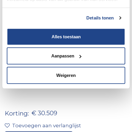
Details tonen
Alles toestaan
Aanpassen
9 / 61
Le Voyageur LV 7.2 CF Fiat 180
Weigeren
PK automaat
€ 30.509
Korting:
Toevoegen aan verlanglijst