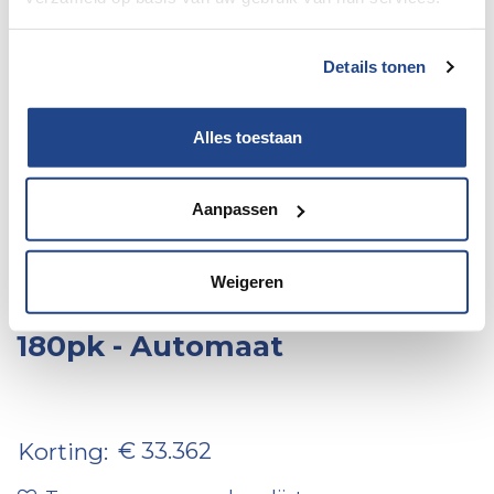
Details tonen
Alles toestaan
Aanpassen
7 / 61
Weigeren
Le Voyageur/LV 7.2 GJF - Fiat -
180pk - Automaat
€ 33.362
Korting: