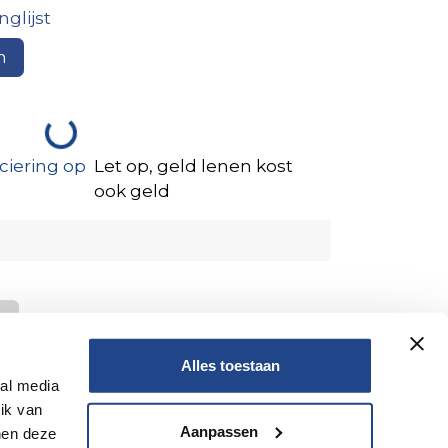
glijst
n
ciering op
Let op, geld lenen kost
ook geld
um
Alles toestaan
ial media
ik van
Aanpassen
nen deze