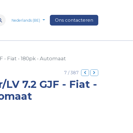
n
Over Ons
Media
Ons contacteren
Veelgestelde vragen
Vacatures
Nederlands (BE)
F - Fiat - 180pk - Automaat
7 / 387
LV 7.2 GJF - Fiat -
tomaat