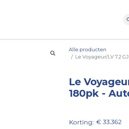
rooms
Verhuur
Naverkoop
Onderdelen
Merke
Alle producten
Le Voyageur/LV 7.2 GJ
Le Voyageur/
180pk - Au
€ 33.362
Korting: