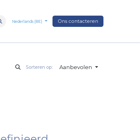
n
Over Ons
Media
Ons contacteren
Veelgestelde vragen
Vacatures
Nederlands (BE)
Aanbevolen
Sorteren op:
efinieerd