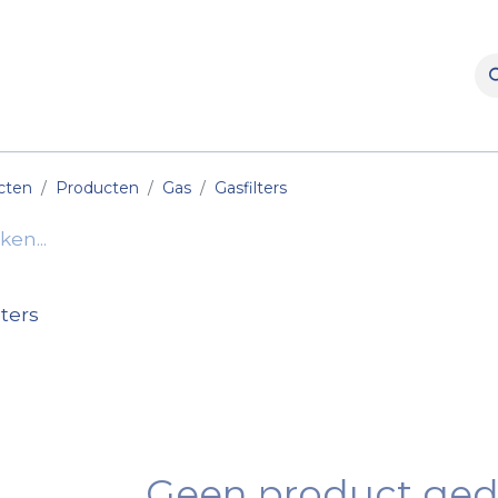
rooms
Verhuur
Naverkoop
Onderdelen
Merke
cten
Producten
Gas
Gasfilters
lters
Geen product ged