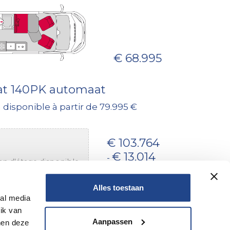
€ 68.995
iat 140PK automaat
 disponible à partir de 79.995 €
€ 103.764
€ 13.014
-
an d'étage disponible
€ 90.750
Alles toestaan
ial media
ik van
iat 140PK automaat
Aanpassen
nen deze