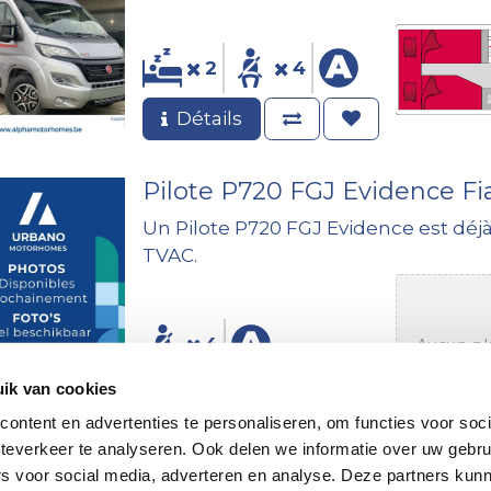
2
4
Détails
Pilote P720 FGJ Evidence F
Un Pilote P720 FGJ Evidence est déjà
TVAC.
4
Aucun pl
ik van cookies
Détails
ontent en advertenties te personaliseren, om functies voor soc
teverkeer te analyseren. Ook delen we informatie over uw gebru
Pilote P720 FGJ Evidence F
rs voor social media, adverteren en analyse. Deze partners kun