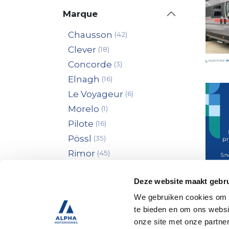
Marque
Chausson
Clever
Concorde
Elnagh
Le Voyageur
Morelo
Pilote
Pössl
Rimor
Roadcar
Deze website maakt gebru
Benimar
Frankia
We gebruiken cookies om c
te bieden en om ons websi
Challenger
onze site met onze partne
Adria