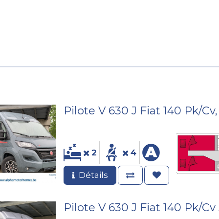
ession
Location
Après-vente
Pièces détachées
Pilote V 630 J Fiat 140 Pk/C
2
4
Détails
Pilote V 630 J Fiat 140 Pk/