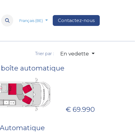
Nos marques
à propos de nous
Contactez-nous
Médias
FAQ
Nos 
Français (BE)
En vedette
Trier par :
v, boîte automatique
€ 69.990
Cv Automatique