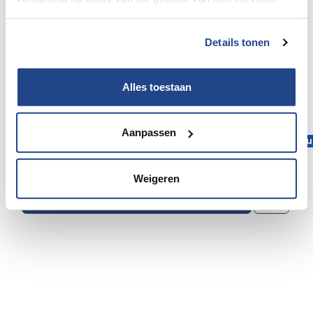
Details tonen
Alles toestaan
Chausson 724 Etape Line Peugeot 140 Pk/Cv
Aanpassen
Remises supplémentaires du constructeur sur les véhicu
5
5
Weigeren
Détails