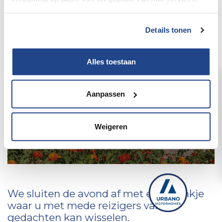
Praktische infossie
verhuur (bedoeld
Details tonen
voor mensen die
reeds een vakantie
Alles toestaan
boekten)
Aanpassen
Alle praktische info voor afreizen
Weigeren
We sluiten de avond af met een drankje
waar u met mede reizigers van
gedachten kan wisselen.