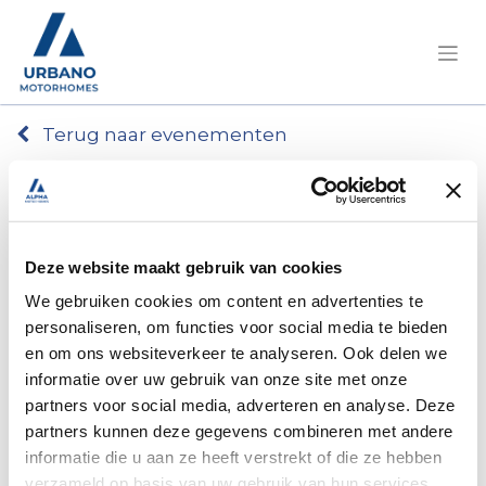
Terug naar evenementen
Praktische infossie verhuur (bedoeld voor
mensen die reeds een vakantie boekten)
Tickets
Deze website maakt gebruik van cookies
We gebruiken cookies om content en advertenties te
Registraties zijn
gesloten
personaliseren, om functies voor social media te bieden
Registraties gesloten
en om ons websiteverkeer te analyseren. Ook delen we
informatie over uw gebruik van onze site met onze
partners voor social media, adverteren en analyse. Deze
partners kunnen deze gegevens combineren met andere
informatie die u aan ze heeft verstrekt of die ze hebben
verzameld op basis van uw gebruik van hun services.