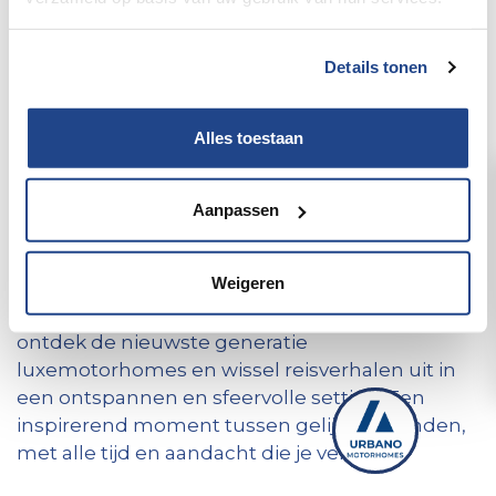
Weekend
Details tonen
Alles toestaan
Een weekend voor reizigers die het beste
Aanpassen
waarderen
Op 27 en 28 juni openen wij exclusief onze
Weigeren
deuren voor onze premium klanten. Kom
genieten van een persoonlijke ontvangst,
ontdek de nieuwste generatie
luxemotorhomes en wissel reisverhalen uit in
een ontspannen en sfeervolle setting. Een
inspirerend moment tussen gelijkgestemden,
met alle tijd en aandacht die je verdient.