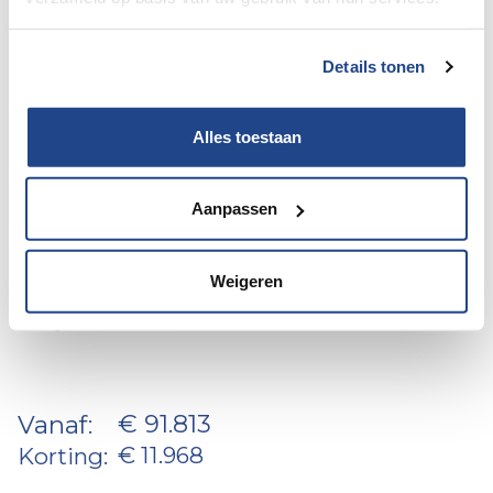
Details tonen
Alles toestaan
Aanpassen
98 / 130
Roller Team Zefiro 287 MH 140
Weigeren
Pk/Cv Aut.
€ 91.813
Vanaf:
€ 11.968
Korting: